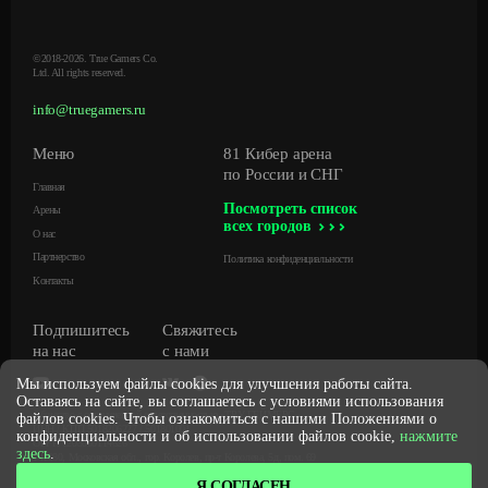
©2018-2026. True Gamers Co.
Ltd. All rights reserved.
info@truegamers.ru
Меню
81 Кибер арена
по России и СНГ
Главная
Посмотреть список
Арены
всех городов
О нас
Партнерство
Политика конфиденциальности
Контакты
Подпишитесь
Свяжитесь
на нас
с нами
Мы используем файлы cookies для улучшения работы сайта.
Оставаясь на сайте, вы соглашаетесь с условиями использования
Общество с ограниченной ответственностью «ТРУ ГЕЙМЕРС»
файлов cookies. Чтобы ознакомиться с нашими Положениями о
ИНН / КПП 5018206227 / 501801001
конфиденциальности и об использовании файлов cookie,
нажмите
ОГРН 1205000114626
здесь
.
141080, Московская обл., гор. Королев, пр-т Королева, 5д, пом. 69
Я СОГЛАСЕН