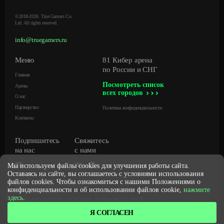
©2018-2026. True Gamers Co.
Ltd. All rights reserved.
info@truegamers.ru
Меню
81 Кибер арена
по России и СНГ
Главная
Посмотреть список
Арены
всех городов
О нас
Партнерство
Политика конфиденциальности
Контакты
Подпишитесь
Свяжитесь
на нас
с нами
Мы используем файлы cookies для улучшения работы сайта.
Оставаясь на сайте, вы соглашаетесь с условиями использования
Общество с ограниченной ответственностью «ТРУ ГЕЙМЕРС»
файлов cookies. Чтобы ознакомиться с нашими Положениями о
ИНН / КПП 5018206227 / 501801001
конфиденциальности и об использовании файлов cookie,
нажмите
ОГРН 1205000114626
здесь
.
141080, Московская обл., гор. Королев, пр-т Королева, 5д, пом. 69
Я СОГЛАСЕН