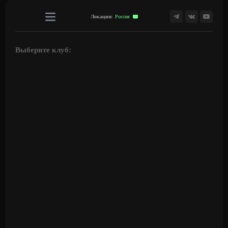
Локация:
Россия
Выберите клуб:
01
24/7
02
24/7