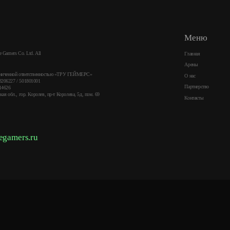
Меню
 Gamers Co. Ltd. All
Главная
Арены
аниченной ответственностью «ТРУ ГЕЙМЕРС»
О нас
206227 / 501801001
Партнерство
14626
ая обл., гор. Королев, пр-т Королева, 5д, пом. 69
Контакты
egamers.ru