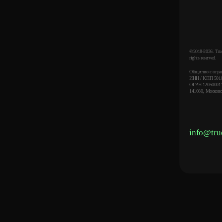
©2018-2026. True
rights reserved.
Общество с огр
ИНН / КПП 5018
ОГРН 12050001
141080, Московск
info@tru