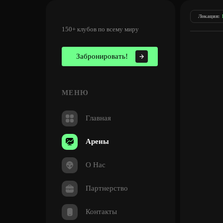
Локация:
150+ клубов по всему миру
Забронировать!
МЕНЮ
Главная
Арены
ZONE
N
О Нас
Забронировать
Мы в 
Партнерство
П
В
Контакты