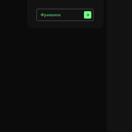
Клавиа
RED S
Монито
Франшиза
MSI 24'
Мышь:
Logite
Гарнит
HyperX
Сто
кибер
трипл
П