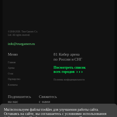
©2018-2026. True Gamers Co.
Ltd. All rights reserved.
info@truegamers.ru
Меню
81 Кибер арена
по России и СНГ
Главная
Посмотреть список
Арены
всех городов
О нас
Партнерство
Политика конфиденциальности
Контакты
Подпишитесь
Свяжитесь
на нас
с нами
Мы используем файлы cookies для улучшения работы сайта.
Оставаясь на сайте, вы соглашаетесь с условиями использования
Общество с ограниченной ответственностью «ТРУ ГЕЙМЕРС»